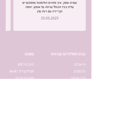
עשינו עסק: איך מזהים הזדמנות ומסתערים
ע
עליה בכל הכוח? שיחה על אומץ, יוזמה
וקריירה עם רות עדן
25.03.2025
הבית לסולידריות חברתית
מיזמים
מי אנחנו
מיזם WE19
פרסומים
אפליקציית WeR1
דברו איתנו
תוכנית חירום
פרויקט רש"ת
תנאי שימוש
מדיניות פרטיות
הצהרת נגישות​